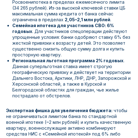
Росвоенипотека в пределах ежемесячного лимита
(34 265 рублей). Из-за высокой ключевой ставки ЦБ
максимальная сумма кредита от банка сейчас
ограничена в пределах
2,05–2,1 млн рублей
.
Семейная ипотека для участников СВО: 6%
годовых
. Для участников спецоперации действуют
упрощенные условия: банки одобряют ставку 6% без
жесткой привязки к возрасту детей. Это позволяет
существенно снизить общую сумму долга и купить
просторную квартиру.
Региональная льготная программа 2% годовых
.
Данная суперльготная ставка имеет строгую
географическую привязку и действует на территории
Дальнего Востока, Арктики, ЛНР, ДНР, Запорожской и
Херсонской областей, а также в Курской и
Белгородской областях для граждан, чье жилье
пострадало от обстрелов.
Экспертная фишка для увеличения бюджета:
чтобы
не ограничиваться лимитом банка по стандартной
военной ипотеке (~2 млн рублей) и купить качественную
квартиру, военнослужащие активно комбинируют
средства НИС с «Семейной ипотекой» под 6% либо