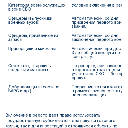
Категория военнослужащих 
Условие включения в реес
в зоне СВО
Офицеры (выпускники 
Автоматически, со дня 
военных вузов)
присвоения первого воинск
звания.
Офицеры, призванные из 
Автоматически, со дня 
запаса
заключения первого контра
Прапорщики и мичманы
Автоматически, при достиж
3 лет общей выслуги по 
контракту.
Сержанты, старшины, 
По рапорту, при заключении
солдаты и матросы
второго контракта (для 
участников СВО — без привя
сроку).
Добровольцы (в составе 
Приравниваются к контракт
БАРС и др.)
в рамках законов о статусе 
военнослужащих.
Включение в реестр дает право использовать
государственную субсидию как для покупки готового
жилья, так и для инвестиций в строящиеся объекты по