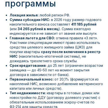
программы
Локация жилья:
любой регион РФ.
Сумма субсидии НИС:
в 2026 году размер годового
накопительного взноса составляет
411 185 рублей
(или
34 265 рублей в месяц
). Сумма ежегодно
индексируется и не зависит от звания или выслуги.
Главная льгота для СВО:
отмена правила «3 лет».
Участники спецоперации имеют право использовать
средства целевого жилищного займа (ЦЖЗ) для
покупки квартиры
сразу после включения в реестр
НИС
(накопительно-ипотечной системы), не
дожидаясь трехлетнего срока службы.
Срок кредитования:
до 25 лет (ограничен возрастом
заемщика — до 45–50 лет на момент закрытия
договора в зависимости от банка).
Первоначальный взнос:
от 20,1% (формируется из
накоплений НИС, возможно добавление материнского
капитала или личных средств).
Тип недвижимости:
квартиры в готовых домах или
новостройки по ДДУ (договору долевого участия) с
обязательным использованием эскроу-счетов по
ФЗ-214 для защиты средств.