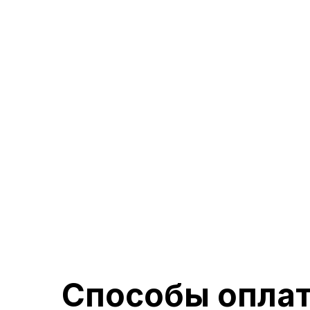
1-комнатная квартира 43,11 м2
От
5 200 000
7 430 000
Подробнее
Способы опла