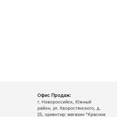
рсональных
ном от 27.07.2006
условиях и для
и персональных
нфиденциальности
Офис Продаж:
г. Новороссийск, Южный
район, ул. Хворостянского, д.
25, ориентир: магазин "Красное