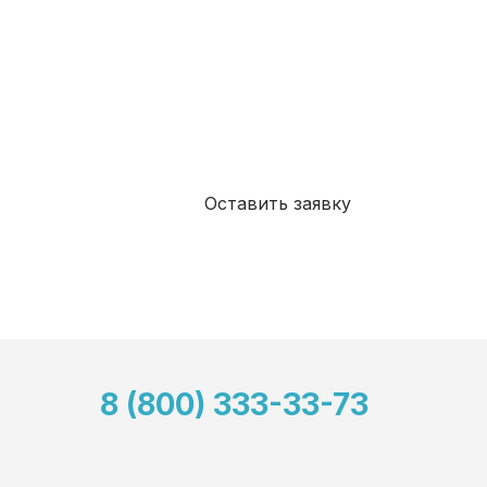
Я даю свое согласие на
обработку моих пе
дан
ных
, в соответствии с Федеральным зако
года №152-ФЗ «О персональных данных», на 
целей, определенных Политикой в отношени
данных
Я ознакомлен(а) и принимаю
Политикой ко
Оставить заявку
8 (800) 333-33-73