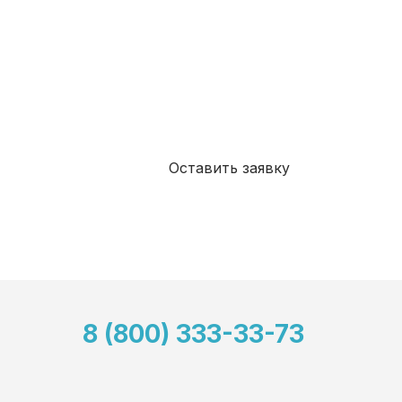
Я даю свое согласие на
обработку моих пе
дан
ных
, в соответствии с Федеральным зако
года №152-ФЗ «О персональных данных», на 
целей, определенных Политикой в отношени
данных
Я ознакомлен(а) и принимаю
Политикой ко
Оставить заявку
8 (800) 333-33-73