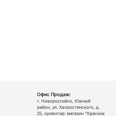
рсональных
ном от 27.07.2006
условиях и для
и персональных
нфиденциальности
Офис Продаж:
г. Новороссийск, Южный
район, ул. Хворостянского, д.
25, ориентир: магазин "Красное