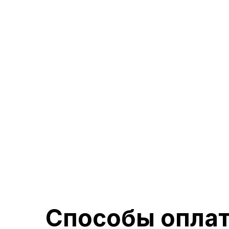
1-комнатная квартира 43,11 м2
От
5 200 000
7 430 000
Подробнее
Способы опла