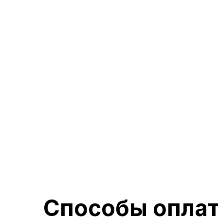
1-комнатная квартира 43,11 м2
От
5 200 000
7 430 000
Подробнее
Способы опла