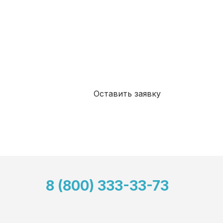
Я даю свое согласие на
обработку моих пе
дан
ных
, в соответствии с Федеральным зако
года №152-ФЗ «О персональных данных», на 
целей, определенных Политикой в отношени
данных
Я ознакомлен(а) и принимаю
Политикой ко
Оставить заявку
8 (800) 333-33-73