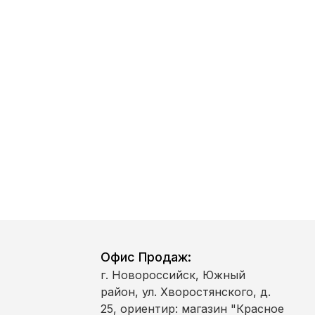
рсональных
ном от 27.07.2006
условиях и для
и персональных
нфиденциальности
Офис Продаж:
г. Новороссийск, Южный
район, ул. Хворостянского, д.
25, ориентир: магазин "Красное