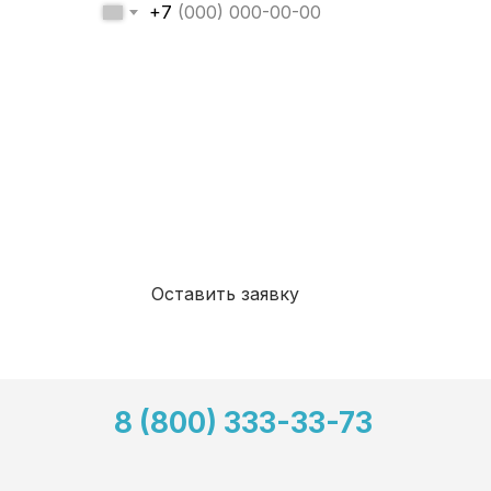
+7
Я даю свое согласие на
обработку моих
персональных дан
ных
, в соответствии с
Федеральным законом от 27.07.2006 года
№152-ФЗ «О персональных данных», на
условиях и для целей, определенных
Политикой в отношении персональных
данных
Я ознакомлен(а) и принимаю
Политикой
конфиденциальности
Оставить заявку
8 (800) 333-33-73