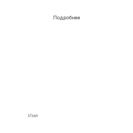
Подробнее
Забронируйте
квартиру со
скидкой 10%