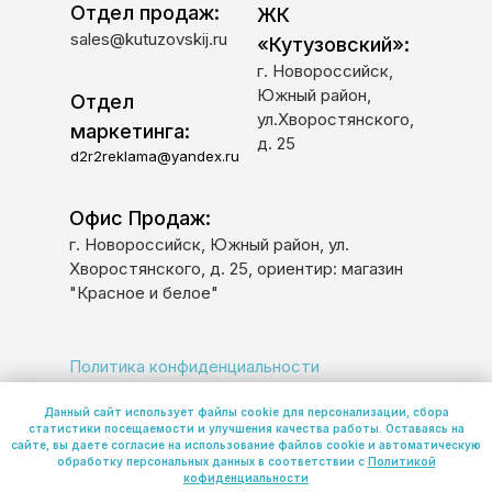
Отдел продаж:
ЖК
sales@kutuzovskij.ru
«Кутузовский»:
г. Новороссийск,
Южный район,
Отдел
ул.Хворостянского,
маркетинга:
д. 25
d2r2reklama@yandex.ru
Офис Продаж:
г. Новороссийск, Южный район, ул.
Хворостянского, д. 25, ориентир: магазин
"Красное и белое"
Политика конфиденциальности
Политика обработки персональных данных
Данный сайт использует файлы cookie для персонализации, сбора
статистики посещаемости и улучшения качества работы. Оставаясь на
сайте, вы даете согласие на использование файлов cookie и автоматическую
обработку персональных данных в соответствии с
Политикой
© 2026 ООО «К-7»
кофиденциальности